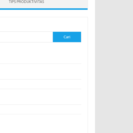
TIPS PRODUKTIVITAS
Cari
-pos Terbaru
anan Sehat untuk Menjaga Kesehatan Otak
gatasi Perfeksionisme untuk Produktivitas yang
h Baik
anan Modern yang Menggugah Selera
gatur Lingkungan Kerja untuk Meningkatkan
duktivitas
s untuk Menghindari Penipuan di E-commerce
entar Terbaru
ak ada komentar untuk ditampilkan.