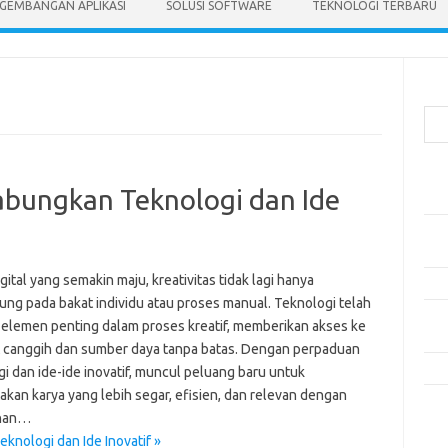
GEMBANGAN APLIKASI
SOLUSI SOFTWARE
TEKNOLOGI TERBARU
Cari
Pos
gabungkan Teknologi dan Ide
Mak
Men
Lebi
igital yang semakin maju, kreativitas tidak lagi hanya
Mak
ung pada bakat individu atau proses manual. Teknologi telah
Men
 elemen penting dalam proses kreatif, memberikan akses ke
Pro
at canggih dan sumber daya tanpa batas. Dengan perpaduan
Tip
i dan ide-ide inovatif, muncul peluang baru untuk
akan karya yang lebih segar, efisien, dan relevan dengan
Kom
han…
Tid
knologi dan Ide Inovatif »