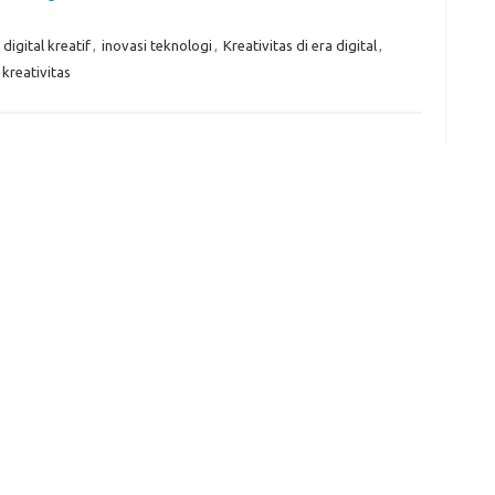
e
 digital kreatif
,
inovasi teknologi
,
Kreativitas di era digital
,
f
kreativitas
fi
g
h
ho
h
ic
im
ja
fo
fo
fo
fo
fo
eg
fo
ga
h
h
i
il