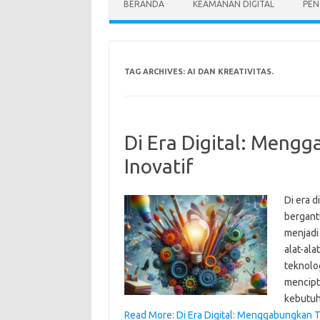
BERANDA
KEAMANAN DIGITAL
PEN
TAG ARCHIVES:
AI DAN KREATIVITAS.
Di Era Digital: Meng
Inovatif
Di era d
bergant
menjadi
alat-al
teknolog
mencipt
kebutu
Read More: Di Era Digital: Menggabungkan Te