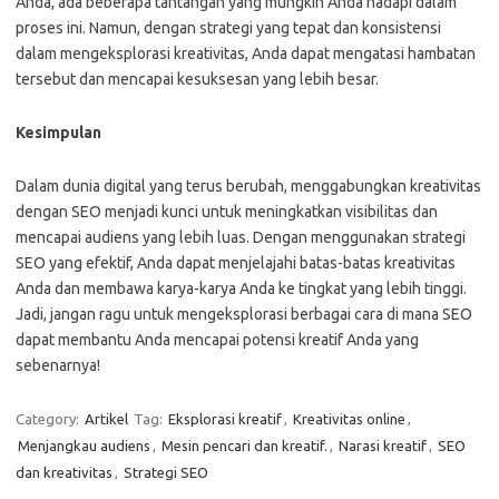
Anda, ada beberapa tantangan yang mungkin Anda hadapi dalam
proses ini. Namun, dengan strategi yang tepat dan konsistensi
dalam mengeksplorasi kreativitas, Anda dapat mengatasi hambatan
tersebut dan mencapai kesuksesan yang lebih besar.
Kesimpulan
Dalam dunia digital yang terus berubah, menggabungkan kreativitas
dengan SEO menjadi kunci untuk meningkatkan visibilitas dan
mencapai audiens yang lebih luas. Dengan menggunakan strategi
SEO yang efektif, Anda dapat menjelajahi batas-batas kreativitas
Anda dan membawa karya-karya Anda ke tingkat yang lebih tinggi.
Jadi, jangan ragu untuk mengeksplorasi berbagai cara di mana SEO
dapat membantu Anda mencapai potensi kreatif Anda yang
sebenarnya!
Category:
Artikel
Tag:
Eksplorasi kreatif
,
Kreativitas online
,
Menjangkau audiens
,
Mesin pencari dan kreatif.
,
Narasi kreatif
,
SEO
dan kreativitas
,
Strategi SEO