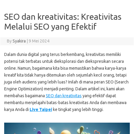
SEO dan kreativitas: Kreativitas
Melalui SEO yang Efektif
By
Syakira
|
9 Mei 2024
Dalam dunia digital yang terus berkembang, kreativitas memiliki
potensi tak terbatas untuk dieksplorasi dan diekspresikan secara
online. Namun, bagaimana kita bisa memastikan bahwa karya-karya
kreatif kita tidak hanya ditemukan oleh sejumlah kecil orang, tetapi
juga oleh audiens yang lebih luas? Inilah di mana peran SEO (Search
Engine Optimization) menjadi penting. Dalam artikel ini, kami akan
membahas bagaimana
SEO dan kreativitas
yang efektif dapat
membantu menjelajahi batas-batas kreativitas Anda dan membawa
karya Anda di
Live Taipei
ke tingkat yang lebih tinggi.