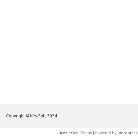
forexlive.my.id
forextradingreviews.my.id
forextrading.my.id
forextimeconverter.my.id
egritud.com
forhelpyou.com
gailhfleming.com
heyimalivemag.com
hyunsunkimhahm.com
ihrm2016.com
illinoistechcon.com
jilliankaulpeterson.com
jlrppatterns.com
johnmgerber.com
Paito Warna Hongkong
Copyright © Key Soft 2024
Iconic One
Theme | Powered by
Wordpress