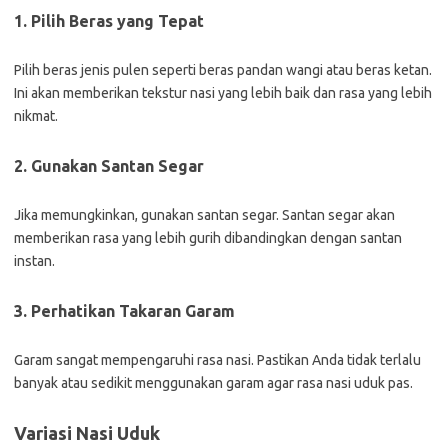
1. Pilih Beras yang Tepat
Pilih beras jenis pulen seperti beras pandan wangi atau beras ketan.
Ini akan memberikan tekstur nasi yang lebih baik dan rasa yang lebih
nikmat.
2. Gunakan Santan Segar
Jika memungkinkan, gunakan santan segar. Santan segar akan
memberikan rasa yang lebih gurih dibandingkan dengan santan
instan.
3. Perhatikan Takaran Garam
Garam sangat mempengaruhi rasa nasi. Pastikan Anda tidak terlalu
banyak atau sedikit menggunakan garam agar rasa nasi uduk pas.
Variasi Nasi Uduk