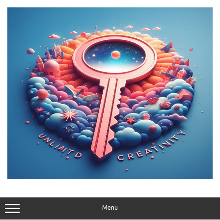
Skip
to
content
Menu