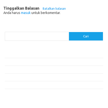
Tinggalkan Balasan
Batalkan balasan
Anda harus
masuk
untuk berkomentar.
Cari
Cari
Pos-pos Terbaru
Makanan Sehat untuk Menjaga Kesehatan Otak
Mengatasi Perfeksionisme untuk Produktivitas yang Lebih Baik
Makanan Modern yang Menggugah Selera
Mengatur Lingkungan Kerja untuk Meningkatkan Produktivitas
Tips untuk Menghindari Penipuan di E-commerce
Komentar Terbaru
Tidak ada komentar untuk ditampilkan.