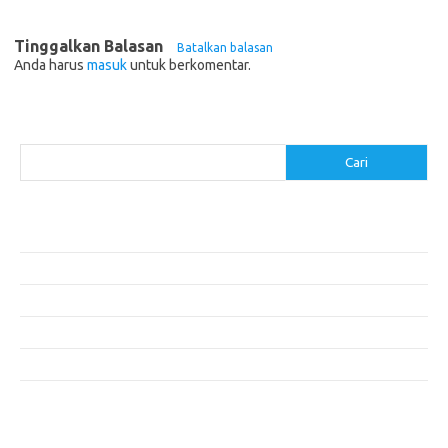
Tinggalkan Balasan
Batalkan balasan
Anda harus
masuk
untuk berkomentar.
Cari
Cari
Pos-pos Terbaru
Makanan Sehat untuk Menjaga Kesehatan Otak
Mengatasi Perfeksionisme untuk Produktivitas yang Lebih Baik
Makanan Modern yang Menggugah Selera
Mengatur Lingkungan Kerja untuk Meningkatkan Produktivitas
Tips untuk Menghindari Penipuan di E-commerce
Komentar Terbaru
Tidak ada komentar untuk ditampilkan.