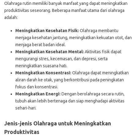
Olahraga rutin memiliki banyak manfaat yang dapat meningkatkan
produktivitas seseorang. Beberapa manfaat utama dari olahraga
adalah:
Meningkatkan Kesehatan Fisik:
Olahraga membantu
menjaga kesehatan jantung, meningkatkan kekuatan otot, dan
menjaga berat badan ideal.
Meningkatkan Kesehatan Mental:
Aktivitas fisik dapat
mengurangi stres, kecemasan, dan depresi, serta
meningkatkan suasana hati.
Meningkatkan Konsentrasi:
Olahraga dapat meningkatkan
aliran darah ke otak, yang berkontribusi pada peningkatan
fokus dan konsentrasi.
Meningkatkan Energi:
Dengan berolahraga secara rutin,
tubuh akan lebih bertenaga dan siap menghadapi aktivitas
sehari-hari.
Jenis-jenis Olahraga untuk Meningkatkan
Produktivitas