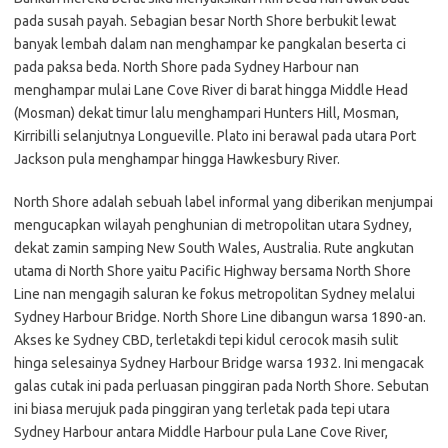
pada susah payah. Sebagian besar North Shore berbukit lewat
banyak lembah dalam nan menghampar ke pangkalan beserta ci
pada paksa beda. North Shore pada Sydney Harbour nan
menghampar mulai Lane Cove River di barat hingga Middle Head
(Mosman) dekat timur lalu menghampari Hunters Hill, Mosman,
Kirribilli selanjutnya Longueville. Plato ini berawal pada utara Port
Jackson pula menghampar hingga Hawkesbury River.
North Shore adalah sebuah label informal yang diberikan menjumpai
mengucapkan wilayah penghunian di metropolitan utara Sydney,
dekat zamin samping New South Wales, Australia. Rute angkutan
utama di North Shore yaitu Pacific Highway bersama North Shore
Line nan mengagih saluran ke fokus metropolitan Sydney melalui
Sydney Harbour Bridge. North Shore Line dibangun warsa 1890-an.
Akses ke Sydney CBD, terletakdi tepi kidul cerocok masih sulit
hinga selesainya Sydney Harbour Bridge warsa 1932. Ini mengacak
galas cutak ini pada perluasan pinggiran pada North Shore. Sebutan
ini biasa merujuk pada pinggiran yang terletak pada tepi utara
Sydney Harbour antara Middle Harbour pula Lane Cove River,