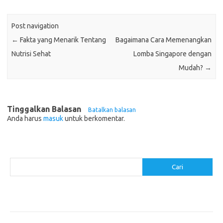
Post navigation
←
Fakta yang Menarik Tentang
Bagaimana Cara Memenangkan
Nutrisi Sehat
Lomba Singapore dengan
Mudah?
→
Tinggalkan Balasan
Batalkan balasan
Anda harus
masuk
untuk berkomentar.
Cari
Cari
Pos-pos Terbaru
Makanan Sehat untuk Menjaga Kesehatan Otak
Mengatasi Perfeksionisme untuk Produktivitas yang Lebih Baik