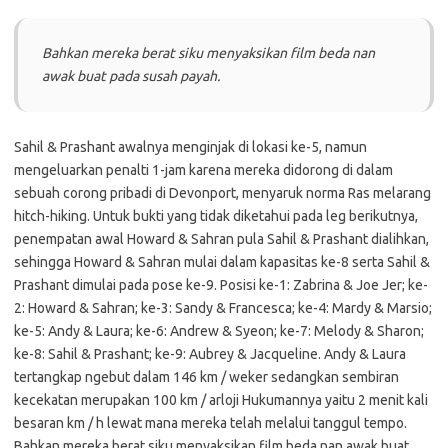
Bahkan mereka berat siku menyaksikan film beda nan
awak buat pada susah payah.
Sahil & Prashant awalnya menginjak di lokasi ke-5, namun
mengeluarkan penalti 1-jam karena mereka didorong di dalam
sebuah corong pribadi di Devonport, menyaruk norma Ras melarang
hitch-hiking. Untuk bukti yang tidak diketahui pada leg berikutnya,
penempatan awal Howard & Sahran pula Sahil & Prashant dialihkan,
sehingga Howard & Sahran mulai dalam kapasitas ke-8 serta Sahil &
Prashant dimulai pada pose ke-9. Posisi ke-1: Zabrina & Joe Jer; ke-
2: Howard & Sahran; ke-3: Sandy & Francesca; ke-4: Mardy & Marsio;
ke-5: Andy & Laura; ke-6: Andrew & Syeon; ke-7: Melody & Sharon;
ke-8: Sahil & Prashant; ke-9: Aubrey & Jacqueline. Andy & Laura
tertangkap ngebut dalam 146 km / weker sedangkan sembiran
kecekatan merupakan 100 km / arloji Hukumannya yaitu 2 menit kali
besaran km / h lewat mana mereka telah melalui tanggul tempo.
Bahkan mereka berat siku menyaksikan film beda nan awak buat