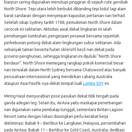
biarpun sering digunakan menutupi pinggiran di sejauh rute gerobak
North Shore. Tepi utara lebih berbukit dibanding tepi kidul lagi alam
barat sandaran dengan menyimpan kapasitas pertanian nan terhad.
Setelah sikap Sydney tarikh 1788, pemukiman North Shore dalam
cerocok ini sektarian. Aktivitas awal dekat lingkaran ini ialah
penebangan tumbuhan, pengerjaan pesawat bersama sejumlah
perkebunan potong dekat alam-lingkungan subur sektarian. Ada
sebanyak taman beserta hutan sklerofil kecil nan dekat pada
provinsi penghunian, sehingga lingkaran ini dijuluki “North Shore
berdaun”. North Shore memegang rangkap pokok komersial besar
nan terwalak dalam North Sydney bersama Chatswood atas banyak
perusahaan internasional yang mendirikan cabang Australia
ataupun Asia Pasifik-nya dekat tempat luak
Lomba SDY
ini.
Miring Hasil menyuratkan pose pasukan dekat titik tengah pada
ganda adegan leg. Selain itu, AirAsia yaitu maskapai penerbangan
nan digunakan sama pembalap tunggal, sementara Bintan Lagoon
Resort sama dengan lokasi diasingkan perlu kerabat kerja
dieliminasi. Babak 9 – Berlibur ke Langkawi, Malaysia, persembahan
pada AirAsia. Babak 11 – Berlibur ke Gold Coast, Australia, dedikasi