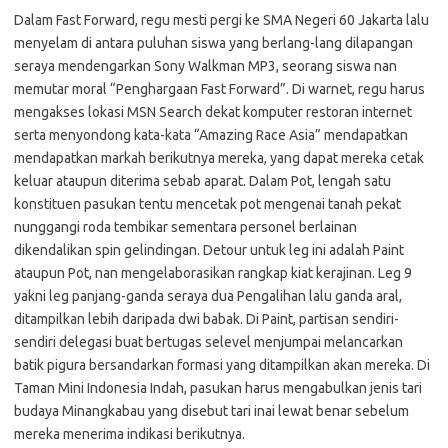
Dalam Fast Forward, regu mesti pergi ke SMA Negeri 60 Jakarta lalu
menyelam di antara puluhan siswa yang berlang-lang dilapangan
seraya mendengarkan Sony Walkman MP3, seorang siswa nan
memutar moral “Penghargaan Fast Forward”. Di warnet, regu harus
mengakses lokasi MSN Search dekat komputer restoran internet
serta menyondong kata-kata “Amazing Race Asia” mendapatkan
mendapatkan markah berikutnya mereka, yang dapat mereka cetak
keluar ataupun diterima sebab aparat. Dalam Pot, lengah satu
konstituen pasukan tentu mencetak pot mengenai tanah pekat
nunggangi roda tembikar sementara personel berlainan
dikendalikan spin gelindingan. Detour untuk leg ini adalah Paint
ataupun Pot, nan mengelaborasikan rangkap kiat kerajinan. Leg 9
yakni leg panjang-ganda seraya dua Pengalihan lalu ganda aral,
ditampilkan lebih daripada dwi babak. Di Paint, partisan sendiri-
sendiri delegasi buat bertugas selevel menjumpai melancarkan
batik pigura bersandarkan formasi yang ditampilkan akan mereka. Di
Taman Mini Indonesia Indah, pasukan harus mengabulkan jenis tari
budaya Minangkabau yang disebut tari inai lewat benar sebelum
mereka menerima indikasi berikutnya.