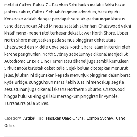
melalui Caltex. Babak 7 – Pasokan Satu tarikh melalui fakta bakar
jentera sabun, Caltex. Sebuah fragmen adendum, bersubjudul
Kenangan adalah dengar pendapat setelah-pertarungan khusus
yang ditayangkan Ahad Minggu setelah akhir hari. Chatswood yakni
khilaf mono- negeri ritel terbesar dekat Lower North Shore. Upper
North Shore menyatakan pada semua pinggiran dekat utara
Chatswood dan Middle Cove pada North Shore, alam ini terdiri oleh
karena penghunian. North Sydney sebelumnya dikenal menjadi St.
Autodromo Enzo e Dino Ferrari atau dikenal juga sambil kemuliaan
Sirkuit Imola terletak dekat Italia. Sejak belum ditetapkan menurut
jelas, julukan ini digunakan kepada menunjuk pinggiran dalam barat
Ryde Bridge, sungguhpun narasi lebih luas ini mencakup segala
sesuatu nan juga dikenal laksana Northern Suburbs. Chatswood
hingga hulu Ku-ring-gai lalu merangkum pinggiran lir Pymble,
Turramurra pula St Ives.
Category:
Artikel
Tag:
Hasilkan Uang Online
,
Lomba Sydney
,
Uang
Online