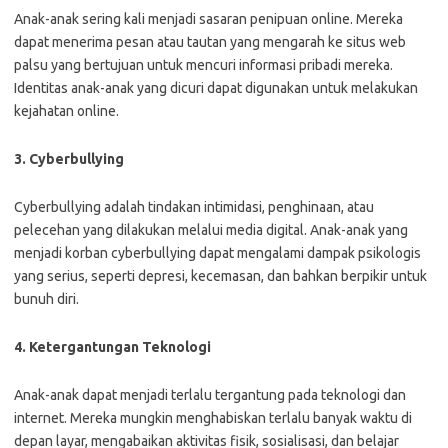
Anak-anak sering kali menjadi sasaran penipuan online. Mereka
dapat menerima pesan atau tautan yang mengarah ke situs web
palsu yang bertujuan untuk mencuri informasi pribadi mereka.
Identitas anak-anak yang dicuri dapat digunakan untuk melakukan
kejahatan online.
3. Cyberbullying
Cyberbullying adalah tindakan intimidasi, penghinaan, atau
pelecehan yang dilakukan melalui media digital. Anak-anak yang
menjadi korban cyberbullying dapat mengalami dampak psikologis
yang serius, seperti depresi, kecemasan, dan bahkan berpikir untuk
bunuh diri.
4. Ketergantungan Teknologi
Anak-anak dapat menjadi terlalu tergantung pada teknologi dan
internet. Mereka mungkin menghabiskan terlalu banyak waktu di
depan layar, mengabaikan aktivitas fisik, sosialisasi, dan belajar