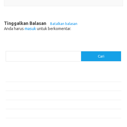
Tinggalkan Balasan
Batalkan balasan
Anda harus
masuk
untuk berkomentar.
Cari
Cari
Pos-pos Terbaru
Makanan Sehat untuk Menjaga Kesehatan Otak
Mengatasi Perfeksionisme untuk Produktivitas yang Lebih Baik
Makanan Modern yang Menggugah Selera
Mengatur Lingkungan Kerja untuk Meningkatkan Produktivitas
Tips untuk Menghindari Penipuan di E-commerce
Komentar Terbaru