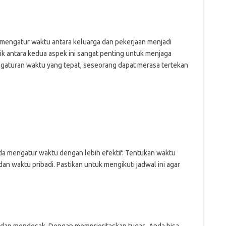
e
f
fi
mengatur waktu antara keluarga dan pekerjaan menjadi
g
ik antara kedua aspek ini sangat penting untuk menjaga
h
ho
gaturan waktu yang tepat, seseorang dapat merasa tertekan
h
ic
im
ja
fo
fo
fo
fo
fo
 mengatur waktu dengan lebih efektif. Tentukan waktu
eg
an waktu pribadi. Pastikan untuk mengikuti jadwal ini agar
fo
ga
h
h
i
il