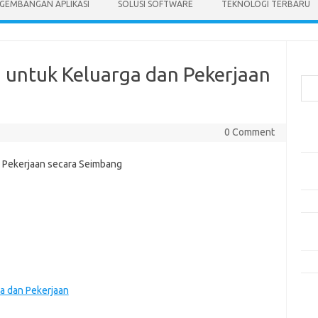
GEMBANGAN APLIKASI
SOLUSI SOFTWARE
TEKNOLOGI TERBARU
Cari
untuk Keluarga dan Pekerjaan
Pos
0 Comment
Mak
Men
Lebi
Mak
Men
Pro
Tip
a dan Pekerjaan
Kom
Tid