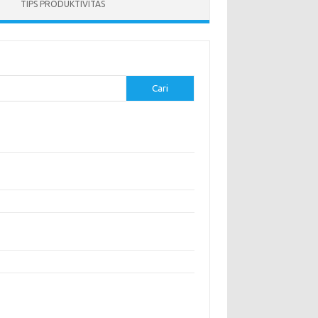
TIPS PRODUKTIVITAS
Cari
-pos Terbaru
anan Sehat untuk Menjaga Kesehatan Otak
gatasi Perfeksionisme untuk Produktivitas yang
h Baik
anan Modern yang Menggugah Selera
gatur Lingkungan Kerja untuk Meningkatkan
duktivitas
s untuk Menghindari Penipuan di E-commerce
entar Terbaru
ak ada komentar untuk ditampilkan.