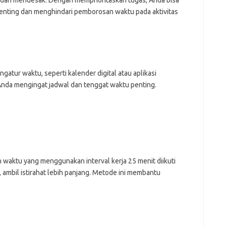
ng dan mendesak. Dengan memprioritaskan tugas, Anda bisa
ji
jl
penting dan menghindari pemborosan waktu pada aktivitas
j
Pai
gatur waktu, seperti kalender digital atau aplikasi
Anda mengingat jadwal dan tenggat waktu penting.
aktu yang menggunakan interval kerja 25 menit diikuti
, ambil istirahat lebih panjang. Metode ini membantu