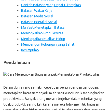
Contoh Batasan yang Dapat Diterapkan
Batasan Waktu Kerja
Batasan Media Sosial
Batasan Interaksi Sosial
Manfaat Menetapkan Batasan
Meningkatkan Produktivitas
Meningkatkan Kualitas Hidup
Membangun Hubungan yang Sehat
Kesimpulan
Pendahuluan
Dalam dunia yang semakin cepat dan penuh dengan gangguan,
menetapkan batasan menjadi salah satu kunci untuk meningkatkan
produktivitas. Banyak orang merasa terjebak dalam rutinitas yang
tidak produktif, sering kali karena mereka tidak memiliki batasan