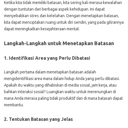
Ketika kita tidak memiliki batasan, kita sering kali merasa kewalahan
dengan tuntutan dari berbagai aspek kehidupan. Ini dapat
menyebabkan stres dan kelelahan. Dengan menetapkan batasan,
kita dapat menciptakan ruang untuk diri sendiri, yang pada gilirannya
dapat meningkatkan kesejahteraan mental.
Langkah-Langkah untuk Menetapkan Batasan
1. Identifikasi Area yang Perlu Dibatasi
Langkah pertama dalam menetapkan batasan adalah
mengidentifikasi area mana dalam hidup Anda yang perlu dibatasi.
Apakah itu waktu yang dihabiskan di media sosial, jam kerja, atau
bahkan interaksi sosial? Luangkan waktu untuk merenungkan di
mana Anda merasa paling tidak produktif dan di mana batasan dapat
membantu.
2. Tentukan Batasan yang Jelas