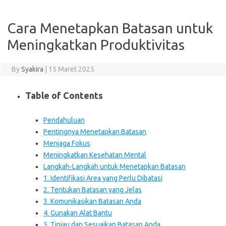
Cara Menetapkan Batasan untuk
Meningkatkan Produktivitas
By
Syakira
|
15 Maret 2025
Table of Contents
Pendahuluan
Pentingnya Menetapkan Batasan
Menjaga Fokus
Meningkatkan Kesehatan Mental
Langkah-Langkah untuk Menetapkan Batasan
1. Identifikasi Area yang Perlu Dibatasi
2. Tentukan Batasan yang Jelas
3. Komunikasikan Batasan Anda
4. Gunakan Alat Bantu
5. Tinjau dan Sesuaikan Batasan Anda