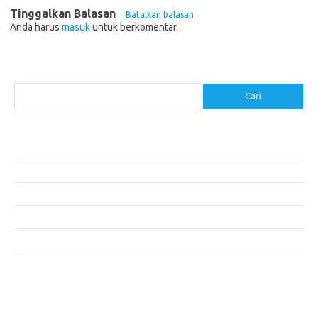
Tinggalkan Balasan
Batalkan balasan
Anda harus
masuk
untuk berkomentar.
Cari
Cari
Pos-pos Terbaru
Makanan Sehat untuk Menjaga Kesehatan Otak
Mengatasi Perfeksionisme untuk Produktivitas yang Lebih Baik
Makanan Modern yang Menggugah Selera
Mengatur Lingkungan Kerja untuk Meningkatkan Produktivitas
Tips untuk Menghindari Penipuan di E-commerce
Komentar Terbaru
Tidak ada komentar untuk ditampilkan.