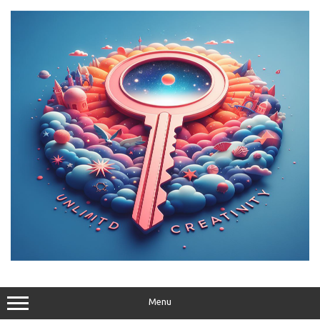
Skip
to
content
Menu