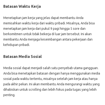
Batasan Waktu Kerja
Menetapkan jam kerja yang jelas dapat membantu Anda
memisahkan waktu kerja dari waktu pribadi. Misalnya, Anda bisa
menetapkan jam kerja dari pukul 9 pagi hingga 5 sore dan
berkomitmen untuk tidak bekerja di luar jam tersebut. Ini akan
membantu Anda menjaga keseimbangan antara pekerjaan dan
kehidupan pribadi.
Batasan Media Sosial
Media sosial dapat menjadi salah satu penyebab utama gangguan.
Anda bisa menetapkan batasan dengan hanya menggunakan media
sosial pada waktu tertentu, misalnya setelah jam kerja atau hanya
pada akhir pekan. Ini akan membantu Anda mengurangi waktu yang
dihabiskan untuk scrolling dan lebih fokus pada tugas yang lebih
penting.