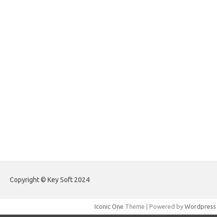
forexlive.my.id
forextradingreviews.my.id
forextrading.my.id
forextimeconverter.my.id
egritud.com
forhelpyou.com
gailhfleming.com
heyimalivemag.com
hyunsunkimhahm.com
ihrm2016.com
illinoistechcon.com
jilliankaulpeterson.com
jlrppatterns.com
johnmgerber.com
Paito Warna Hongkong
Copyright © Key Soft 2024
Iconic One
Theme | Powered by
Wordpress