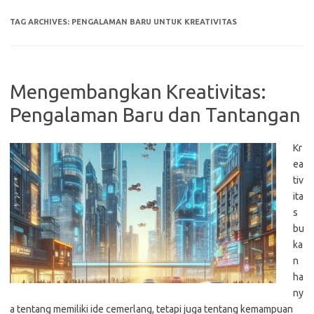
TAG ARCHIVES:
PENGALAMAN BARU UNTUK KREATIVITAS
Mengembangkan Kreativitas:
Pengalaman Baru dan Tantangan
Kr
ea
tiv
ita
s
bu
ka
n
ha
ny
a tentang memiliki ide cemerlang, tetapi juga tentang kemampuan