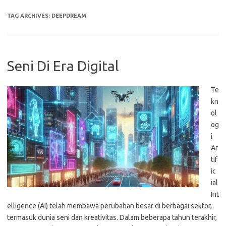
TAG ARCHIVES:
DEEPDREAM
Seni Di Era Digital
Te
kn
ol
og
i
Ar
tif
ic
ial
Int
elligence (AI) telah membawa perubahan besar di berbagai sektor,
termasuk dunia seni dan kreativitas. Dalam beberapa tahun terakhir,