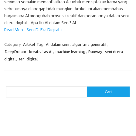
seniman semakin memanfaatkan AI untuk menciptakan karya yang
sebelumnya dianggap tidak mungkin. Artikel ini akan membahas
bagaimana AI mengubah proses kreatif dan peranannya dalam seni
di era digital. Apa Itu AI dalam Seni? AI…
Read More: Seni Di Era Digital »
Category:
Artikel
Tag:
AI dalam seni
,
algoritma generatif
,
DeepDream
,
kreativitas AI
,
machine learning
,
Runway
,
seni di era
digital
,
seni digital
Cari
Cari
Pos-pos Terbaru
Makanan Sehat untuk Menjaga Kesehatan Otak
Mengatasi Perfeksionisme untuk Produktivitas yang Lebih Baik
Makanan Modern yang Menggugah Selera