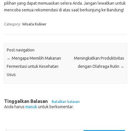
pilihan yang dapat memuaskan selera Anda. Jangan lewatkan untuk
mencoba semua rekomendasi di atas saat berkunjung ke Bandung!
Category:
Wisata Kuliner
Post navigation
←
Mengapa Memilih Makanan
Meningkatkan Produktivitas
Fermentasi untuk Kesehatan
dengan Olahraga Rutin
→
Usus
Tinggalkan Balasan
Batalkan balasan
Anda harus
masuk
untuk berkomentar.
Cari