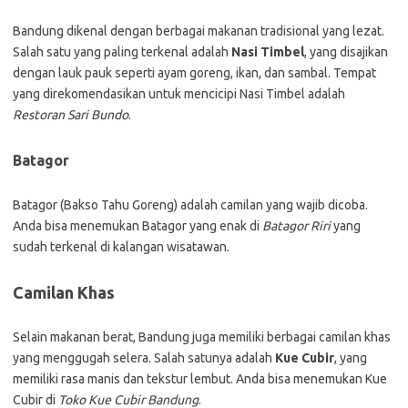
Bandung dikenal dengan berbagai makanan tradisional yang lezat.
Salah satu yang paling terkenal adalah
Nasi Timbel
, yang disajikan
dengan lauk pauk seperti ayam goreng, ikan, dan sambal. Tempat
yang direkomendasikan untuk mencicipi Nasi Timbel adalah
Restoran Sari Bundo
.
Batagor
Batagor (Bakso Tahu Goreng) adalah camilan yang wajib dicoba.
Anda bisa menemukan Batagor yang enak di
Batagor Riri
yang
sudah terkenal di kalangan wisatawan.
Camilan Khas
Selain makanan berat, Bandung juga memiliki berbagai camilan khas
yang menggugah selera. Salah satunya adalah
Kue Cubir
, yang
memiliki rasa manis dan tekstur lembut. Anda bisa menemukan Kue
Cubir di
Toko Kue Cubir Bandung
.