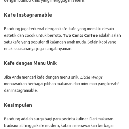
dengan bumbu khas yang menggugah selera.
Kafe Instagramable
Bandung juga terkenal dengan kafe-kafe yang memiliki desain
estetik dan cocok untuk berfoto.
Two Cents Coffee
adalah salah
satu kafe yang populer di kalangan anak muda. Selain kopi yang
enak, suasananya juga sangat nyaman.
Kafe dengan Menu Unik
Jika Anda mencari kafe dengan menu unik,
Little Wings
menawarkan berbagai pilihan makanan dan minuman yang kreatif
dan Instagramable.
Kesimpulan
Bandung adalah surga bagi para pecinta kuliner. Dari makanan
tradisional hingga kafe modern, kota ini menawarkan berbagai