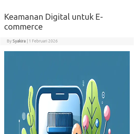
Keamanan Digital untuk E-
commerce
By
Syakira
|
1 Februari 2026