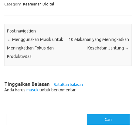
Category:
Keamanan Digital
Post navigation
←
Menggunakan Musik untuk
10 Makanan yang Meningkatkan
Meningkatkan Fokus dan
Kesehatan Jantung
→
Produktivitas
Tinggalkan Balasan
Batalkan balasan
Anda harus
masuk
untuk berkomentar.
Cari
Cari
Pos-pos Terbaru