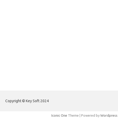
foreximf.my.id
forexlive.my.id
forextradingreviews.my.id
forextrading.my.id
forextimeconverter.my.id
egritud.com
forhelpyou.com
gailhfleming.com
heyimalivemag.com
hyunsunkimhahm.com
ihrm2016.com
illinoistechcon.com
jilliankaulpeterson.com
jlrppatterns.com
johnmgerber.com
Paito Warna Hongkong
Copyright © Key Soft 2024
Iconic One
Theme | Powered by
Wordpress