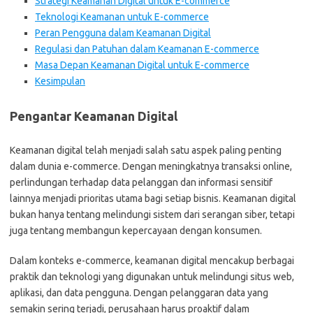
Strategi Keamanan Digital untuk E-commerce
Teknologi Keamanan untuk E-commerce
Peran Pengguna dalam Keamanan Digital
Regulasi dan Patuhan dalam Keamanan E-commerce
Masa Depan Keamanan Digital untuk E-commerce
Kesimpulan
Pengantar Keamanan Digital
Keamanan digital telah menjadi salah satu aspek paling penting
dalam dunia e-commerce. Dengan meningkatnya transaksi online,
perlindungan terhadap data pelanggan dan informasi sensitif
lainnya menjadi prioritas utama bagi setiap bisnis. Keamanan digital
bukan hanya tentang melindungi sistem dari serangan siber, tetapi
juga tentang membangun kepercayaan dengan konsumen.
Dalam konteks e-commerce, keamanan digital mencakup berbagai
praktik dan teknologi yang digunakan untuk melindungi situs web,
aplikasi, dan data pengguna. Dengan pelanggaran data yang
semakin sering terjadi, perusahaan harus proaktif dalam