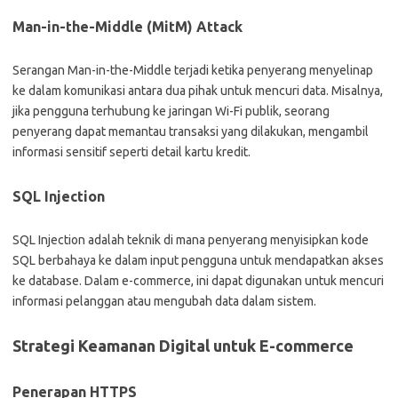
Man-in-the-Middle (MitM) Attack
Serangan Man-in-the-Middle terjadi ketika penyerang menyelinap
ke dalam komunikasi antara dua pihak untuk mencuri data. Misalnya,
jika pengguna terhubung ke jaringan Wi-Fi publik, seorang
penyerang dapat memantau transaksi yang dilakukan, mengambil
informasi sensitif seperti detail kartu kredit.
SQL Injection
SQL Injection adalah teknik di mana penyerang menyisipkan kode
SQL berbahaya ke dalam input pengguna untuk mendapatkan akses
ke database. Dalam e-commerce, ini dapat digunakan untuk mencuri
informasi pelanggan atau mengubah data dalam sistem.
Strategi Keamanan Digital untuk E-commerce
Penerapan HTTPS