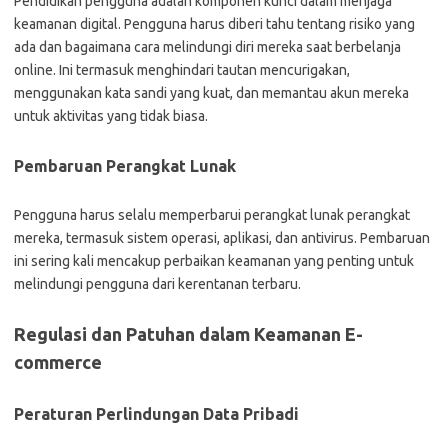
Pendidikan pengguna adalah komponen kunci dalam menjaga
keamanan digital. Pengguna harus diberi tahu tentang risiko yang
ada dan bagaimana cara melindungi diri mereka saat berbelanja
online. Ini termasuk menghindari tautan mencurigakan,
menggunakan kata sandi yang kuat, dan memantau akun mereka
untuk aktivitas yang tidak biasa.
Pembaruan Perangkat Lunak
Pengguna harus selalu memperbarui perangkat lunak perangkat
mereka, termasuk sistem operasi, aplikasi, dan antivirus. Pembaruan
ini sering kali mencakup perbaikan keamanan yang penting untuk
melindungi pengguna dari kerentanan terbaru.
Regulasi dan Patuhan dalam Keamanan E-
commerce
Peraturan Perlindungan Data Pribadi