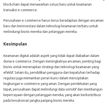
blockchain dapat menawarkan solusi baru untuk keamanan
transaksi e-commerce.
Perusahaan e-commerce harus terus beradaptasi dengan ancaman
baru dan berinvestasi dalam teknologi keamanan terbaru untuk
melindungi bisnis mereka dan pelanggan mereka.
Kesimpulan
Keamanan digital adalah aspek yang tidak dapat diabaikan dalam
dunia e-commerce. Dengan meningkatnya ancaman, penting bagi
bisnis untuk menerapkan strategi dan teknologi keamanan yang
efektif. Selain itu, pendidikan pengguna dan kepatuhan terhadap
regulasi juga memainkan peran kunci dalam menciptakan
lingkungan e-commerce yang aman. Dengan pendekatan yang
tepat, perusahaan dapat melindungi data sensitif dan membangun
kepercayaan dengan pelanggan mereka, yang akan berkontribusi
pada kesuksesan jangka panjang bisnis mereka.