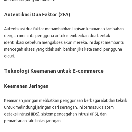
Autentikasi Dua Faktor (2FA)
Autentikasi dua faktor menambahkan lapisan keamanan tambahan
dengan meminta pengguna untuk memberikan dua bentuk
identifikasi sebelum mengakses akun mereka. Ini dapat membantu
mencegah akses yang tidak sah, bahkan jika kata sandi pengguna
dicuri.
Teknologi Keamanan untuk E-commerce
Keamanan Jaringan
Keamanan jaringan melibatkan penggunaan berbagai alat dan teknik
untuk melindungi jaringan dari serangan. Ini termasuk sistem
deteksi intrusi (IDS), sistem pencegahan intrusi (IPS), dan
pemantauan lalu lintas jaringan.