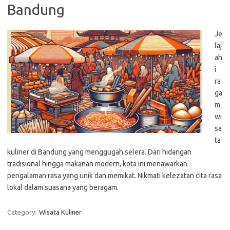
Bandung
Je
laj
ah
i
ra
ga
m
wi
sa
ta
kuliner di Bandung yang menggugah selera. Dari hidangan
tradisional hingga makanan modern, kota ini menawarkan
pengalaman rasa yang unik dan memikat. Nikmati kelezatan cita rasa
lokal dalam suasana yang beragam.
Category:
Wisata Kuliner