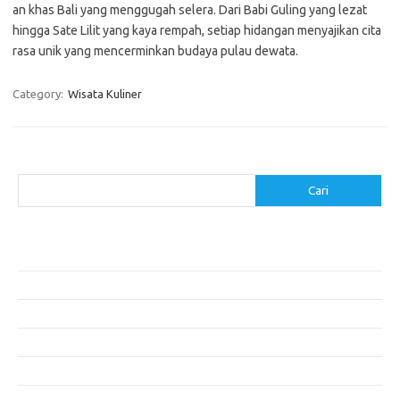
an khas Bali yang menggugah selera. Dari Babi Guling yang lezat
hingga Sate Lilit yang kaya rempah, setiap hidangan menyajikan cita
rasa unik yang mencerminkan budaya pulau dewata.
Category:
Wisata Kuliner
Cari
Cari
Pos-pos Terbaru
Makanan Sehat untuk Menjaga Kesehatan Otak
Mengatasi Perfeksionisme untuk Produktivitas yang Lebih Baik
Makanan Modern yang Menggugah Selera
Mengatur Lingkungan Kerja untuk Meningkatkan Produktivitas
Tips untuk Menghindari Penipuan di E-commerce