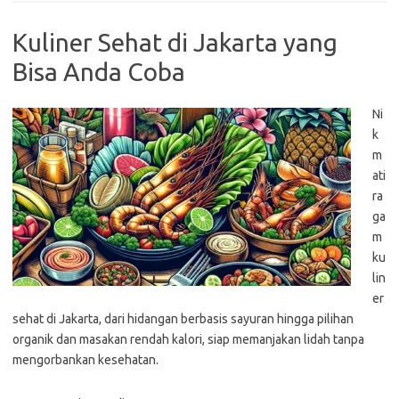
Kuliner Sehat di Jakarta yang
Bisa Anda Coba
Ni
k
m
ati
ra
ga
m
ku
lin
er
sehat di Jakarta, dari hidangan berbasis sayuran hingga pilihan
organik dan masakan rendah kalori, siap memanjakan lidah tanpa
mengorbankan kesehatan.