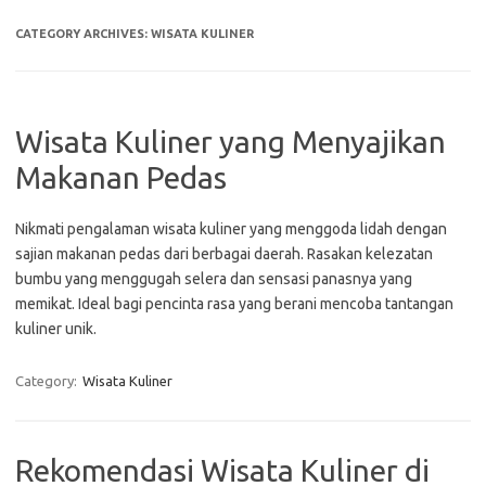
CATEGORY ARCHIVES:
WISATA KULINER
Wisata Kuliner yang Menyajikan
Makanan Pedas
Nikmati pengalaman wisata kuliner yang menggoda lidah dengan
sajian makanan pedas dari berbagai daerah. Rasakan kelezatan
bumbu yang menggugah selera dan sensasi panasnya yang
memikat. Ideal bagi pencinta rasa yang berani mencoba tantangan
kuliner unik.
Category:
Wisata Kuliner
Rekomendasi Wisata Kuliner di