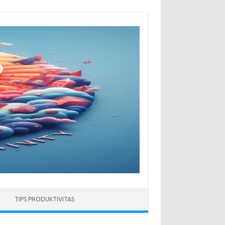
TIPS PRODUKTIVITAS