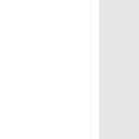
to Warna Hongkong