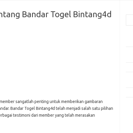
Cari
ntang Bandar Togel Bintang4d
Pos
Mak
Men
Lebi
Mak
Men
Pro
Tip
ri member sangatlah penting untuk memberikan gambaran
Kom
andar. Bandar Togel Bintang4d telah menjadi salah satu pilihan
Tid
erbagai testimoni dari member yang telah merasakan
e
f