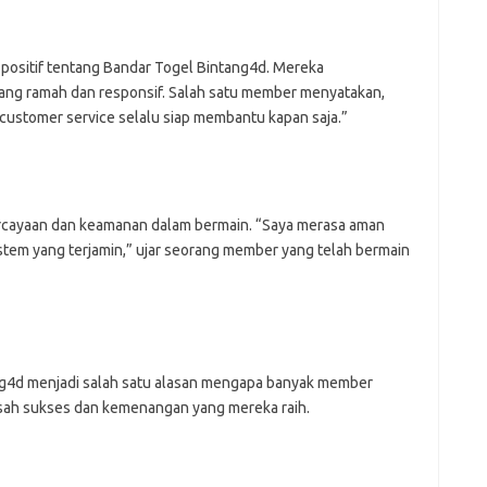
fi
g
h
ositif tentang Bandar Togel Bintang4d. Mereka
ho
ng ramah dan responsif. Salah satu member menyatakan,
h
 customer service selalu siap membantu kapan saja.”
ic
im
ja
fo
fo
fo
cayaan dan keamanan dalam bermain. “Saya merasa aman
fo
stem yang terjamin,” ujar seorang member yang telah bermain
fo
eg
fo
ga
h
h
ng4d menjadi salah satu alasan mengapa banyak member
i
il
isah sukses dan kemenangan yang mereka raih.
ji
jl
j