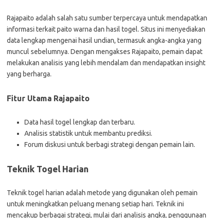
Rajapaito adalah salah satu sumber terpercaya untuk mendapatkan
informasi terkait paito warna dan hasil togel. Situs ini menyediakan
data lengkap mengenai hasil undian, termasuk angka-angka yang
muncul sebelumnya. Dengan mengakses Rajapaito, pemain dapat
melakukan analisis yang lebih mendalam dan mendapatkan insight
yang berharga.
Fitur Utama Rajapaito
Data hasil togel lengkap dan terbaru.
Analisis statistik untuk membantu prediksi.
Forum diskusi untuk berbagi strategi dengan pemain lain.
Teknik Togel Harian
Teknik togel harian adalah metode yang digunakan oleh pemain
untuk meningkatkan peluang menang setiap hari. Teknik ini
mencakup berbagai strategi, mulai dari analisis angka, penggunaan