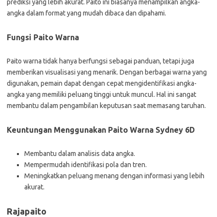
prediksi yang lebih akurat. Paito ini biasanya menampilkan angka-
angka dalam format yang mudah dibaca dan dipahami.
Fungsi Paito Warna
Paito warna tidak hanya berfungsi sebagai panduan, tetapi juga
memberikan visualisasi yang menarik. Dengan berbagai warna yang
digunakan, pemain dapat dengan cepat mengidentifikasi angka-
angka yang memiliki peluang tinggi untuk muncul. Hal ini sangat
membantu dalam pengambilan keputusan saat memasang taruhan.
Keuntungan Menggunakan Paito Warna Sydney 6D
Membantu dalam analisis data angka.
Mempermudah identifikasi pola dan tren.
Meningkatkan peluang menang dengan informasi yang lebih
akurat.
Rajapaito